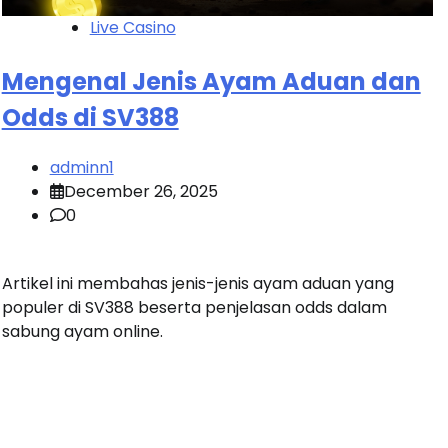
Live Casino
Mengenal Jenis Ayam Aduan dan
Odds di SV388
adminn1
December 26, 2025
0
Artikel ini membahas jenis-jenis ayam aduan yang
populer di SV388 beserta penjelasan odds dalam
sabung ayam online.