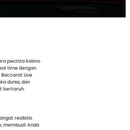
ara pecinta kasino
eal time dengan
 Baccarat Live
a dunia, dan
t bertaruh.
gat realistis.
am, membuat Anda