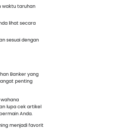
m waktu taruhan
da lihat secara
an sesuai dengan
uhan Banker yang
 sangat penting
i wahana
an lupa cek artikel
bermain Anda.
ing menjadi favorit