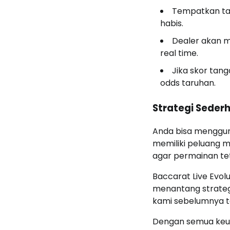
Tempatkan tar
habis.
Dealer akan m
real time.
Jika skor ta
odds taruhan.
Strategi Seder
Anda bisa mengguna
memiliki peluang m
agar permainan te
Baccarat Live Evo
menantang strateg
kami sebelumnya 
Dengan semua keung