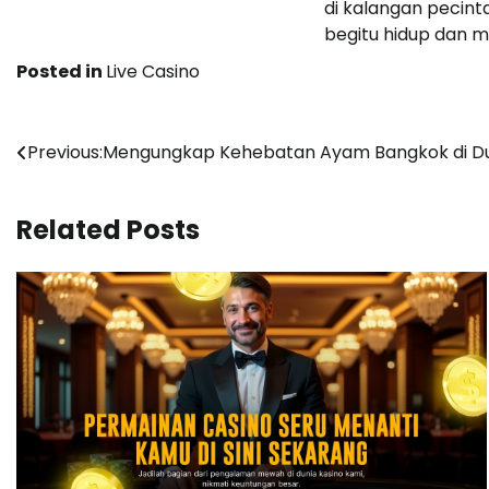
di kalangan pecint
begitu hidup dan 
Posted in
Live Casino
Post
Previous:
Mengungkap Kehebatan Ayam Bangkok di D
navigation
Related Posts