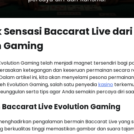
Sensasi Baccarat Live dari
n Gaming
 Evolution Gaming telah menjadi magnet tersendiri bagi p
 merasakan ketegangan dan keseruan permainan secara r
Dalam artikel ini, kita akan menyelami pesona permainan
eh Evolution Gaming, salah satu penyedia
kasino
terkemuk
unggulan serta tips agar Anda semakin percaya diri saa
Baccarat Live Evolution Gaming
enghadirkan pengalaman bermain Baccarat Live yang san
ng berkualitas tinggi memastikan gambar dan suara taj