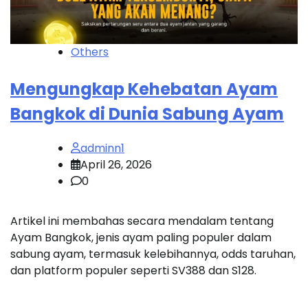
Others
Mengungkap Kehebatan Ayam
Bangkok di Dunia Sabung Ayam
adminn1
April 26, 2026
0
Artikel ini membahas secara mendalam tentang
Ayam Bangkok, jenis ayam paling populer dalam
sabung ayam, termasuk kelebihannya, odds taruhan,
dan platform populer seperti SV388 dan S128.