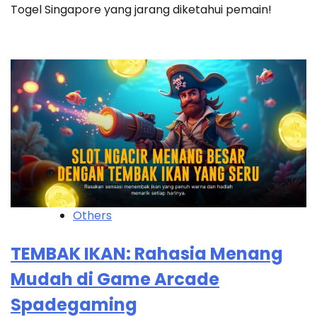
Togel Singapore yang jarang diketahui pemain!
Others
TEMBAK IKAN: Rahasia Menang
Mudah di Game Arcade
Spadegaming