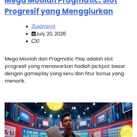
Mega Moolah Pragmatic: Slot
Progresif yang Menggiurkan
adminn1
July 20, 2026
0
Mega Moolah dari Pragmatic Play adalah slot
progresif yang menawarkan hadiah jackpot besar
dengan gameplay yang seru dan fitur bonus yang
menarik.