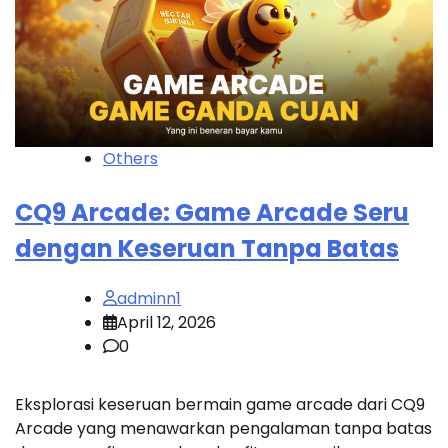
Others
CQ9 Arcade: Game Arcade Seru
dengan Keseruan Tanpa Batas
adminn1
April 12, 2026
0
Eksplorasi keseruan bermain game arcade dari CQ9
Arcade yang menawarkan pengalaman tanpa batas