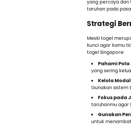
yang percaya dan t
taruhan pada pasara
Strategi Be
Meski togel merup
kunci agar kamu ti
togel Singapore:
Pahami Pola 
yang sering kelu
Kelola Modal
Gunakan sistem t
Fokus pada J
taruhanmu agar l
Gunakan Per
untuk menambah