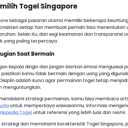
ilih Togel Singapore
apore sebagai pasaran utama memiliki beberapa keuntun
onsisten setiap hari membuat pemain bisa menentukan w
uhan. Selain itu, dari segi keamanan dan transparansi un
k yang paling terpercaya.
rugian Saat Bermain
gan kepala dingin dan jangan biarkan emosi menguasai p
n pastikan kamu tidak bermain dengan uang yang diguna
isiplin adalah kunci agar permainan togel tetap menjadi
n menguntungkan.
 mendalami strategi permainan, kamu bisa membaca artike
dunia
untuk memperkaya wawasanmu. Informasi mengenai 
ikipedia Togel
untuk referensi yang lebih luas dan resmi.
strategi dan memahami karakteristik Togel Singapore,