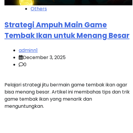
Others
Strategi Ampuh Main Game
Tembak Ikan untuk Menang Besar
adminn1
December 3, 2025
0
Pelajari strategi jitu bermain game tembak ikan agar
bisa menang besar. Artikel ini membahas tips dan trik
game tembak ikan yang menarik dan
menguntungkan.