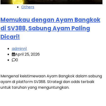
Others
Memukau dengan Ayam Bangkok
di SV388, Sabung Ayam Paling
Dicari!
adminn1
April 25, 2026
0
Mengenal keistimewaan Ayam Bangkok dalam sabung
ayam di platform SV388. Strategi dan odds terbaik
untuk taruhan yang menguntungkan.