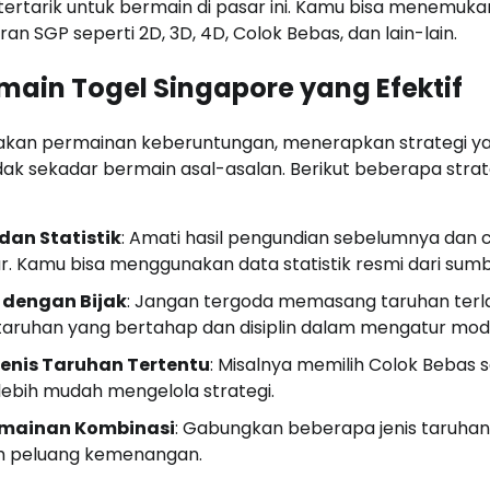
ertarik untuk bermain di pasar ini. Kamu bisa menemukan
n SGP seperti 2D, 3D, 4D, Colok Bebas, dan lain-lain.
rmain Togel Singapore yang Efektif
akan permainan keberuntungan, menerapkan strategi ya
dak sekadar bermain asal-asalan. Berikut beberapa strat
dan Statistik
: Amati hasil pengundian sebelumnya dan c
ar. Kamu bisa menggunakan data statistik resmi dari sum
 dengan Bijak
: Jangan tergoda memasang taruhan terlal
aruhan yang bertahap dan disiplin dalam mengatur mod
enis Taruhan Tertentu
: Misalnya memilih Colok Bebas 
ebih mudah mengelola strategi.
mainan Kombinasi
: Gabungkan beberapa jenis taruhan
 peluang kemenangan.