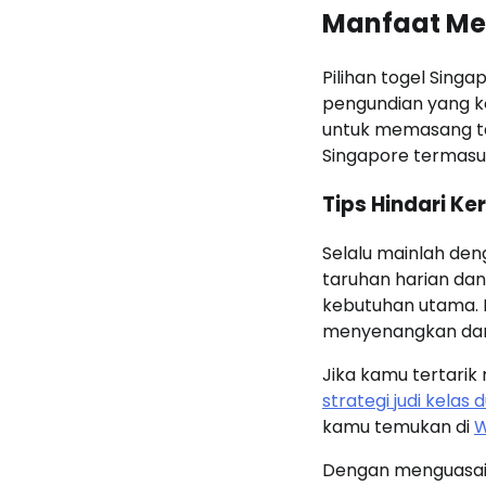
Manfaat Mem
Pilihan togel Sing
pengundian yang k
untuk memasang tar
Singapore termasu
Tips Hindari Ke
Selalu mainlah den
taruhan harian da
kebutuhan utama. D
menyenangkan da
Jika kamu tertarik
strategi judi kelas 
kamu temukan di
W
Dengan menguasai 