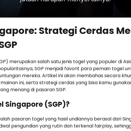
ngapore: Strategi Cerdas M
 SGP
GP) merupakan salah satu jenis togel yang populer di Asi
popularitasnya, SGP menjadi favorit para pemain togel 
untungan mereka. Artikel ini akan membahas secara khu
ermainan ini, serta strategi cerdas yang bisa kamu gunaka
ang menang di pasaran SGP.
el Singapore (SGP)?
alah pasaran togel yang hasil undiannya berasal dari Sing
dwal pengundian yang rutin dan terkenal fairplay, sehi