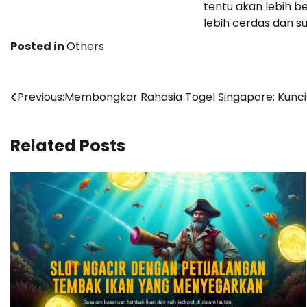
tentu akan lebih 
lebih cerdas dan s
Posted in
Others
Post
Previous:
Membongkar Rahasia Togel Singapore: Kun
navigation
Related Posts