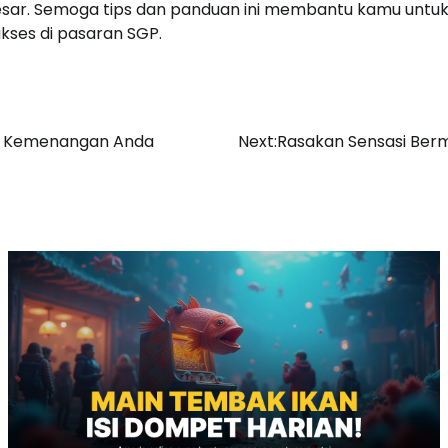
besar. Semoga tips dan panduan ini membantu kamu untu
ukses di pasaran SGP.
ci Kemenangan Anda
Next:
Rasakan Sensasi Berm