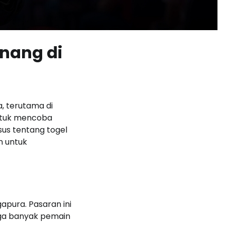
enang di
a, terutama di
untuk mencoba
sus tentang togel
n untuk
apura. Pasaran ini
ngga banyak pemain