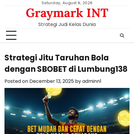
Skip
Saturday, August 8, 2026
Graymark INT
to
content
Strategi Judi Kelas Dunia
Strategi Jitu Taruhan Bola
dengan SBOBET di Lumbung138
Posted on
December 13, 2025
by
adminn1