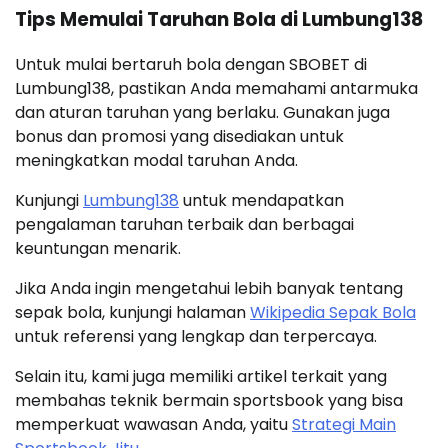
Tips Memulai Taruhan Bola di Lumbung138
Untuk mulai bertaruh bola dengan SBOBET di
Lumbung138, pastikan Anda memahami antarmuka
dan aturan taruhan yang berlaku. Gunakan juga
bonus dan promosi yang disediakan untuk
meningkatkan modal taruhan Anda.
Kunjungi
Lumbung138
untuk mendapatkan
pengalaman taruhan terbaik dan berbagai
keuntungan menarik.
Jika Anda ingin mengetahui lebih banyak tentang
sepak bola, kunjungi halaman
Wikipedia Sepak Bola
untuk referensi yang lengkap dan terpercaya.
Selain itu, kami juga memiliki artikel terkait yang
membahas teknik bermain sportsbook yang bisa
memperkuat wawasan Anda, yaitu
Strategi Main