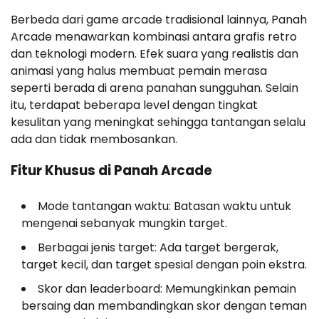
Berbeda dari game arcade tradisional lainnya, Panah
Arcade menawarkan kombinasi antara grafis retro
dan teknologi modern. Efek suara yang realistis dan
animasi yang halus membuat pemain merasa
seperti berada di arena panahan sungguhan. Selain
itu, terdapat beberapa level dengan tingkat
kesulitan yang meningkat sehingga tantangan selalu
ada dan tidak membosankan.
Fitur Khusus di Panah Arcade
Mode tantangan waktu: Batasan waktu untuk
mengenai sebanyak mungkin target.
Berbagai jenis target: Ada target bergerak,
target kecil, dan target spesial dengan poin ekstra.
Skor dan leaderboard: Memungkinkan pemain
bersaing dan membandingkan skor dengan teman