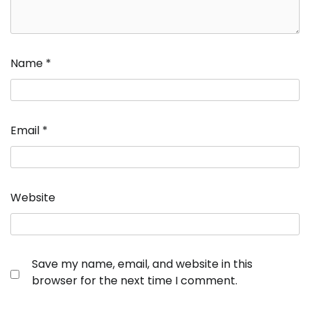
Name
*
Email
*
Website
Save my name, email, and website in this
browser for the next time I comment.