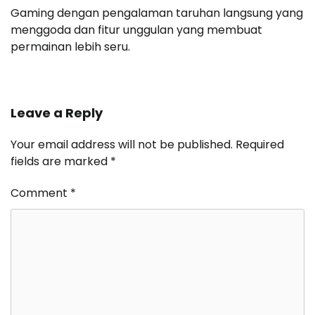
Gaming dengan pengalaman taruhan langsung yang
menggoda dan fitur unggulan yang membuat
permainan lebih seru.
Leave a Reply
Your email address will not be published.
Required
fields are marked
*
Comment
*