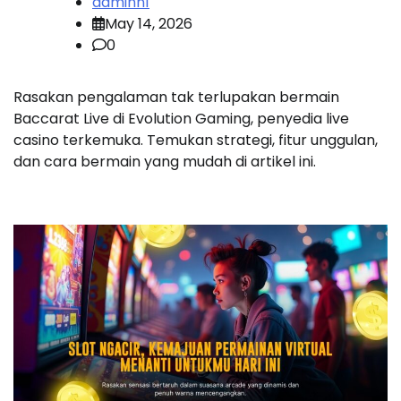
adminn1
May 14, 2026
0
Rasakan pengalaman tak terlupakan bermain
Baccarat Live di Evolution Gaming, penyedia live
casino terkemuka. Temukan strategi, fitur unggulan,
dan cara bermain yang mudah di artikel ini.